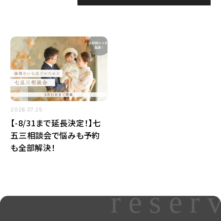
ニュース
2026
七五三
2025
七五三出張撮影
営業日のご案内
2026.07.25
家族写真
【-8/31まで延長決定！】七
五三相談会で悩みも予約
成人式
も全部解決！
reser