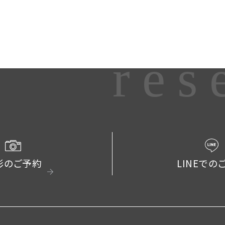
res
影のご予約
LINEでの