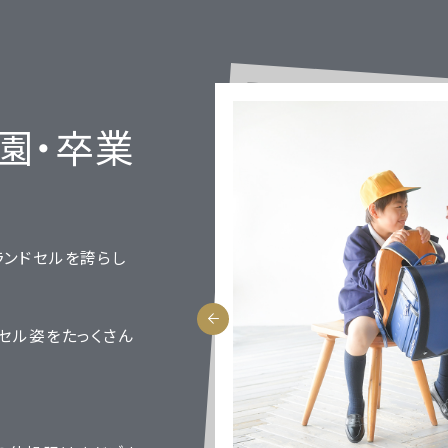
園・卒業
ランドセルを誇らし
セル姿をたっくさん