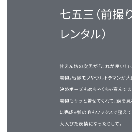
七五三（前撮
レンタル）
甘えん坊の次男が「これが良い！」
着物。戦隊モノやウルトラマンが
決めポーズもめちゃくちゃ喜んでま
着物もサッと着せてくれて、鏡を見
に完成⭐︎髪の毛もワックスで整えて
大人びた表情になったりして。