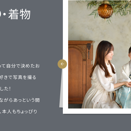
り・着物
って自分で決めたお
大好きで写真を撮る
した！
ながらあっという間
、本人もちょっぴり