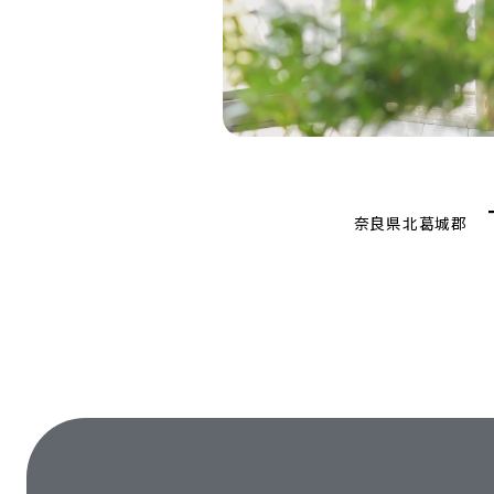
奈良県北葛城郡