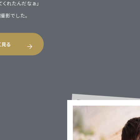
てくれたんだなぁ」
撮影でした。
く見る