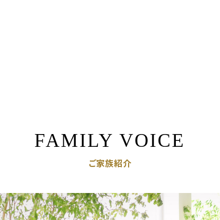
FAMILY VOICE
ご家族紹介