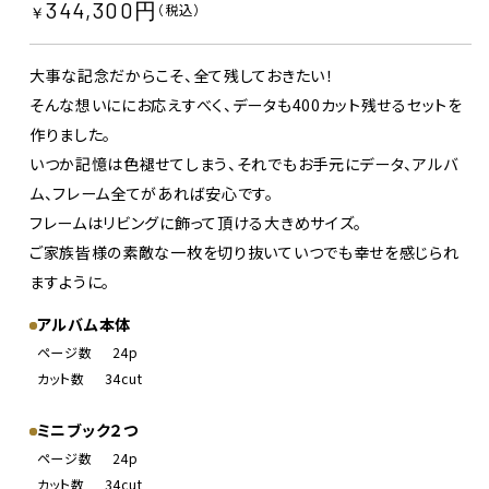
344,300円
（税込）
￥
大事な記念だからこそ、全て残しておきたい！
そんな想いににお応えすべく、データも400カット残せるセットを
作りました。
いつか記憶は色褪せてしまう、それでもお手元にデータ、アルバ
ム、フレーム全てがあれば安心です。
フレームはリビングに飾って頂ける大きめサイズ。
ご家族皆様の素敵な一枚を切り抜いていつでも幸せを感じられ
ますように。
アルバム本体
ページ数
24p
カット数
34cut
ミニブック２つ
ページ数
24p
カット数
34cut